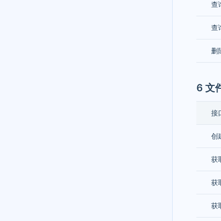
查
查
删
6 文
接
创
获
获
获