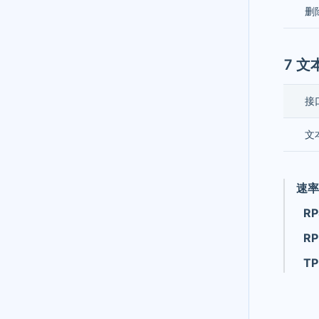
删
7 
接
文
速率
RP
R
T