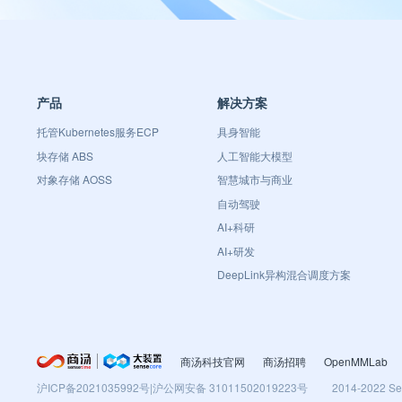
产品
解决方案
托管Kubernetes服务ECP
具身智能
块存储 ABS
人工智能大模型
对象存储 AOSS
智慧城市与商业
自动驾驶
AI+科研
AI+研发
DeepLink异构混合调度方案
商汤科技官网
商汤招聘
OpenMMLab
沪ICP备2021035992号
|
沪公网安备 31011502019223号
2014-2022 Se